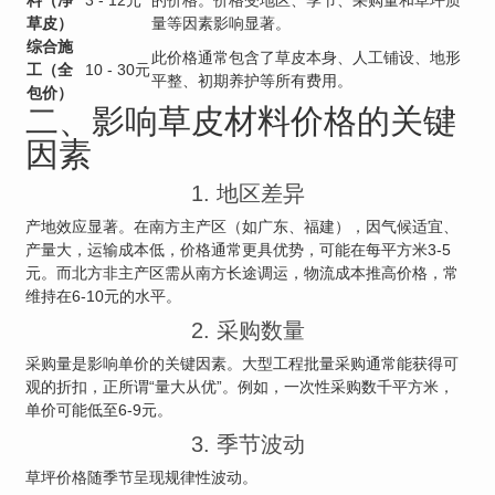
料（净
3 - 12元
的价格。价格受地区、季节、采购量和草坪质
草皮）
量等因素影响显著。
综合施
此价格通常包含了草皮本身、人工铺设、地形
工（全
10 - 30元
平整、初期养护等所有费用。
包价）
二、影响草皮材料价格的关键
因素
1. 地区差异
产地效应显著。在南方主产区（如广东、福建），因气候适宜、
产量大，运输成本低，价格通常更具优势，可能在每平方米3-5
元。而北方非主产区需从南方长途调运，物流成本推高价格，常
维持在6-10元的水平。
2. 采购数量
采购量是影响单价的关键因素。大型工程批量采购通常能获得可
观的折扣，正所谓“量大从优”。例如，一次性采购数千平方米，
单价可能低至6-9元。
3. 季节波动
草坪价格随季节呈现规律性波动。