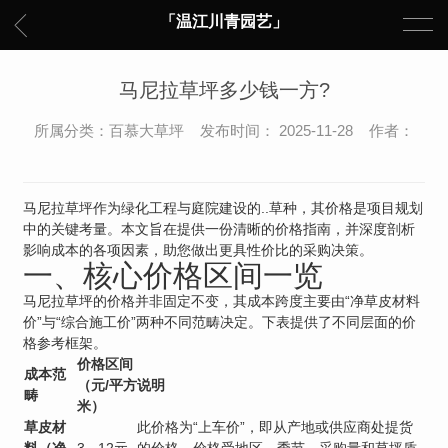
「温江川青园艺」
马尼拉草坪多少钱一方?
所属分类：百慕大草坪 发布时间： 2025-11-28 作者：
马尼拉草坪作为绿化工程与庭院建设的..草种，其价格是项目规划
中的关键考量。本文旨在提供一份清晰的价格指南，并深度剖析
影响成本的各项因素，助您做出更具性价比的采购决策。
一、核心价格区间一览
马尼拉草坪的价格并非固定不变，其成本跨度主要由“净草皮材料
价”与“综合施工价”两种不同范畴决定。下表提供了不同层面的价
格参考框架。
价格区间
成本范
（元/平方
说明
畴
米）
草皮材
此价格为“上车价”，即从产地或供应商处提货