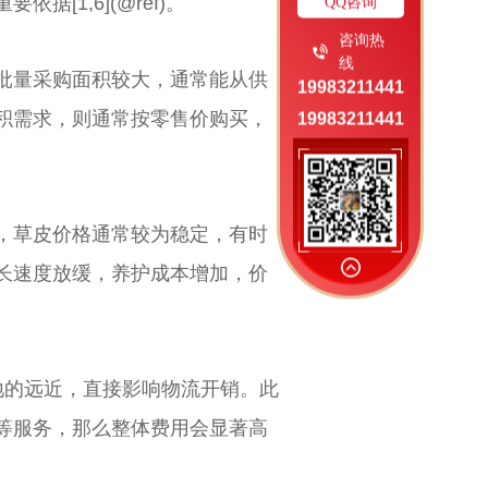
[1,6](@ref)。
QQ咨询
咨询热
线
批量采购面积较大，通常能从供
19983211441
积需求，则通常按零售价购买，
19983211441
，草皮价格通常较为稳定，有时
长速度放缓，养护成本增加，价
地的远近，直接影响物流开销。此
等服务，那么整体费用会显著高