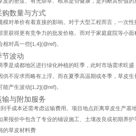
草皮的密度、有无杂草、根系是否健康，是判断其价值的重要依据
 采购数量与方式
规模对单价有着直接的影响。对于大型工程而言，一次性
那里获得更有竞争力的批发价格。而对于家庭庭院等小面
相对高一些[1,4](@ref)。
 季节波动
两季是成都地区进行绿化种植的旺季，此时市场需求旺盛
因供不应求而略有上浮。而在夏季高温期或冬季，草皮生
能产生波动[1,2](@ref)。
 运输与附加服务
终的到手成本还需考虑运输费用。项目地点距离草皮生产基
如果报价中包含了专业的铺设施工、土壤改良或初期养护
纯的草皮材料费