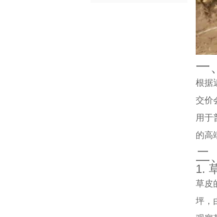
一
根据
交价
用于
的高端
二
1.
草皮
坪，