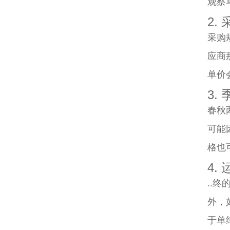
观察
2.
采购
应商
单价会
3.
春秋
可能
格也可
4.
..
外，
于单