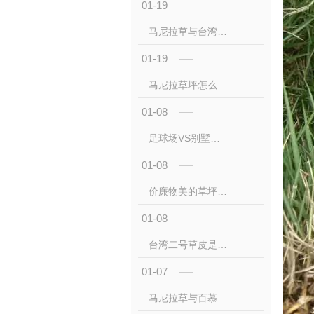
01-19
马尼拉草与台湾二号（细叶结缕草）有什么区别？如何选？
01-19
马尼拉草坪怎么养护？浇水、修剪、施肥月历
01-08
足球场VS别墅庭院:台湾二号草坪的5大场景适配度测评
01-08
价廉物美的草坪选择:考虑台湾二号草坪作为经济实惠的选项
01-08
台湾二号草皮是否可回收利用?解析环保处理方案
01-07
马尼拉草与百慕大有什么区别?