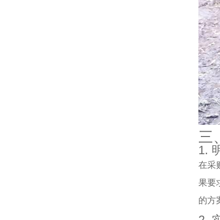
三
1.
在采
果要
的方案[
2.