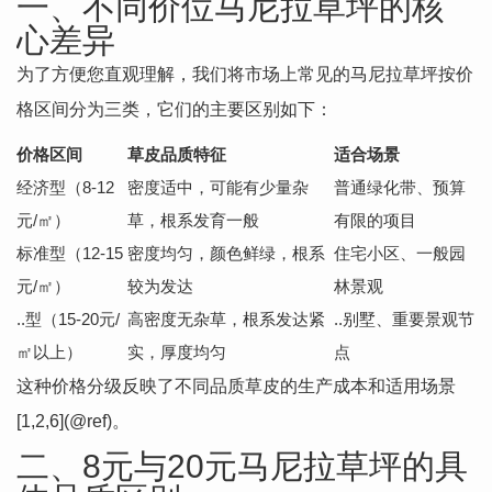
一、不同价位马尼拉草坪的核
心差异
为了方便您直观理解，我们将市场上常见的马尼拉草坪按价
格区间分为三类，它们的主要区别如下：
价格区间
草皮品质特征
适合场景
经济型（8-12
密度适中，可能有少量杂
普通绿化带、预算
元/㎡）
草，根系发育一般
有限的项目
标准型（12-15
密度均匀，颜色鲜绿，根系
住宅小区、一般园
元/㎡）
较为发达
林景观
..型（15-20元/
高密度无杂草，根系发达紧
..别墅、重要景观节
㎡以上）
实，厚度均匀
点
这种价格分级反映了不同品质草皮的生产成本和适用场景
[1,2,6](@ref)。
二、8元与20元马尼拉草坪的具