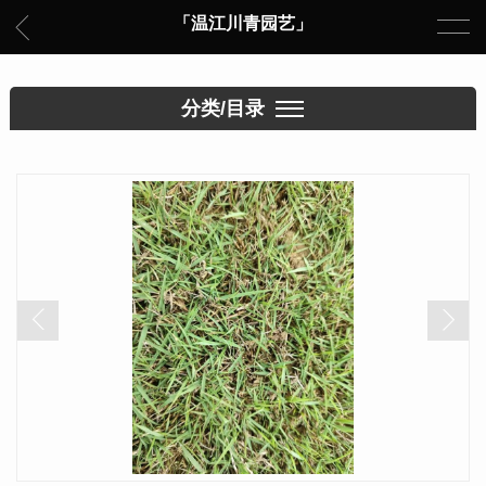
「温江川青园艺」
分类/目录