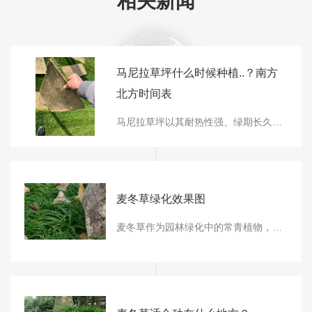
相关新闻
马尼拉草坪什么时候种植..？南方
北方时间表
马尼拉草坪以其耐热性强、绿期长久的特点，成为园林绿化的热门选择。选择合适的种植时间，是..草坪成活率和后期长势的关键。本文将为您详细解析南北方不同的..种植时间，帮助您掌握马尼拉草坪的种植时机。一、南北方种植时间对比马尼拉草坪的种植时间需要根据地区气候差异进行调整。总体来说，北方地区主要集中在春季和夏初，而南方地区的时
麦冬草绿化效果图
麦冬草作为园林绿化中的常青植物，凭借其独特的形态特征和适应能力，在各种景观设计中展现出卓越的效果。本文通过实景分析，展示麦冬草在实际应用中的绿化效果，帮助您更好地规划园林设计方案。一、常见麦冬草品种及其景观特点不同品种的麦冬草在绿化设计中呈现出各具特色的景观效果。金边麦冬的叶片边缘呈现金黄色，在阳光照射下格外醒目，适合