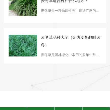
麦冬草适合种在什么地方？
麦冬草是一种适应性强、用途广泛的植物，但为它找到..合适的“家”，能让它长势更旺、观赏效果更好。无论您是想装扮自家小院，还是负责一块公共绿地的绿化，了解它对环境的需求都至关重要。简单来说，它偏爱一个“阴凉、湿润、通风、土松”的生长环境。一、麦冬草..喜欢的生长环境了解它的天性，是选择种植位置的..步。您可以对照以下几点
麦冬草品种大全（金边麦冬/阔叶麦
冬）
麦冬草是园林绿化中常用的多年生常绿草本植物，其品种丰富，各具特色。本文将详细介绍金边麦冬、阔叶麦冬等主要品种的特征与栽培要点，帮助您根据具体需求做出合适选择。一、麦冬草主要品种概览麦冬草经过多年培育，已形成多个具有观赏价值和实用价值的品种。以下是市场上常见的主要品种及其关键特征：品种名称叶片特征植株高度主要用途金边麦冬