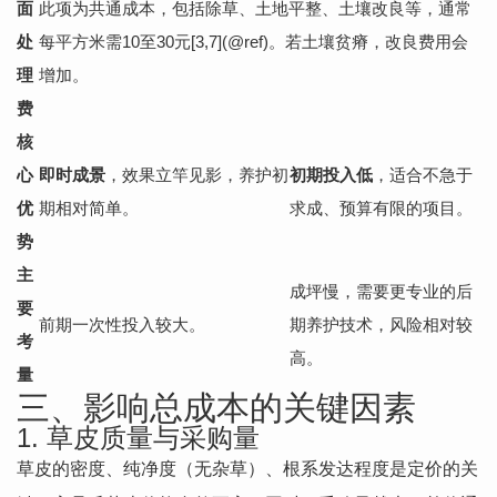
面
此项为共通成本，包括除草、土地平整、土壤改良等，通常
处
每平方米需10至30元[3,7](@ref)。若土壤贫瘠，改良费用会
理
增加。
费
核
心
即时成景
，效果立竿见影，养护初
初期投入低
，适合不急于
优
期相对简单。
求成、预算有限的项目。
势
主
成坪慢，需要更专业的后
要
前期一次性投入较大。
期养护技术，风险相对较
考
高。
量
三、影响总成本的关键因素
1. 草皮质量与采购量
草皮的密度、纯净度（无杂草）、根系发达程度是定价的关