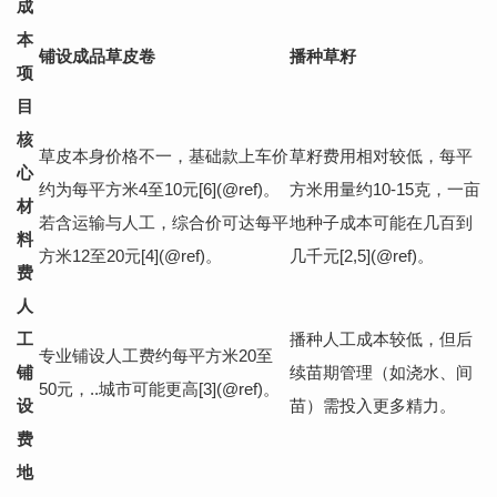
成
本
铺设成品草皮卷
播种草籽
项
目
核
草皮本身价格不一，基础款上车价
草籽费用相对较低，每平
心
约为每平方米4至10元[6](@ref)。
方米用量约10-15克，一亩
材
若含运输与人工，综合价可达每平
地种子成本可能在几百到
料
方米12至20元[4](@ref)。
几千元[2,5](@ref)。
费
人
工
播种人工成本较低，但后
专业铺设人工费约每平方米20至
铺
续苗期管理（如浇水、间
50元，..城市可能更高[3](@ref)。
设
苗）需投入更多精力。
费
地