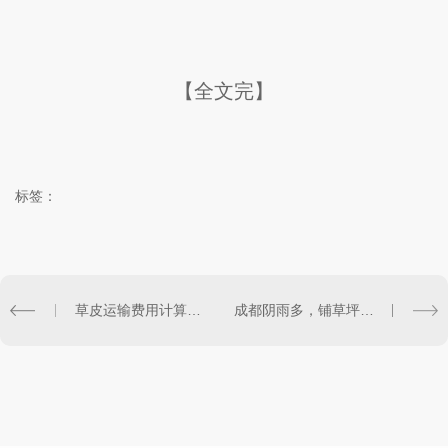
【全文完】
标签：
草皮运输费用计算标准
成都阴雨多，铺草坪会不会烂根发霉？