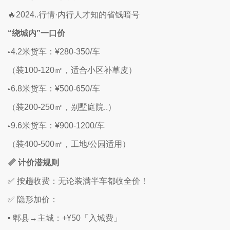
🔥2024..行情·内行人才知的省钱暗号
“绕城内”一口价
▫️4.2米货车：¥280-350/车
（装100-120㎡，适合小区补草皮）
▫️6.8米货车：¥500-650/车
（装200-250㎡，别墅庭院..）
▫️9.6米货车：¥900-1200/车
（装400-500㎡，工地/公园适用）
📏 计价潜规则
✅ 按趟收费：无论装满半车都收全价！
✅ 隐形加价：
▪️ 郫县→主城：+¥50「入城费」