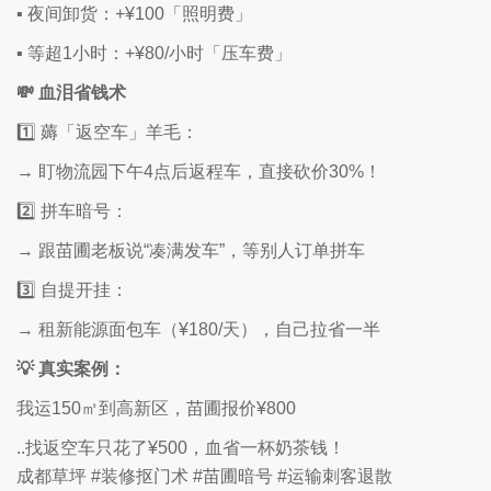
▪️ 夜间卸货：+¥100「照明费」
▪️ 等超1小时：+¥80/小时「压车费」
💸 血泪省钱术
1️⃣ 薅「返空车」羊毛：
→ 盯物流园下午4点后返程车，直接砍价30%！
2️⃣ 拼车暗号：
→ 跟苗圃老板说“凑满发车”，等别人订单拼车
3️⃣ 自提开挂：
→ 租新能源面包车（¥180/天），自己拉省一半
💡 真实案例：
我运150㎡到高新区，苗圃报价¥800
..找返空车只花了¥500，血省一杯奶茶钱！
成都草坪 #装修抠门术 #苗圃暗号 #运输刺客退散