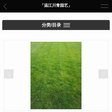
「温江川青园艺」
分类/目录