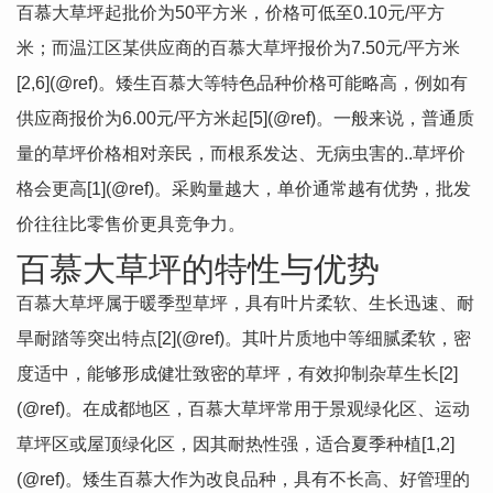
百慕大草坪起批价为50平方米，价格可低至0.10元/平方
米；而温江区某供应商的百慕大草坪报价为7.50元/平方米
[2,6](@ref)。矮生百慕大等特色品种价格可能略高，例如有
供应商报价为6.00元/平方米起[5](@ref)。一般来说，普通质
量的草坪价格相对亲民，而根系发达、无病虫害的..草坪价
格会更高[1](@ref)。采购量越大，单价通常越有优势，批发
价往往比零售价更具竞争力。
百慕大草坪的特性与优势
百慕大草坪属于暖季型草坪，具有叶片柔软、生长迅速、耐
旱耐踏等突出特点[2](@ref)。其叶片质地中等细腻柔软，密
度适中，能够形成健壮致密的草坪，有效抑制杂草生长[2]
(@ref)。在成都地区，百慕大草坪常用于景观绿化区、运动
草坪区或屋顶绿化区，因其耐热性强，适合夏季种植[1,2]
(@ref)。矮生百慕大作为改良品种，具有不长高、好管理的